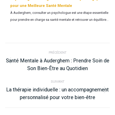
pour une Meilleure Santé Mentale
À Auderghem, consulter un psychologue est une étape essentielle
pour prendre en charge sa santé mentale et retrouver un équilibre...
Navigation
PRÉCÉDENT
article
Santé Mentale à Auderghem : Prendre Soin de
Article
Son Bien-Être au Quotidien
précédent
:
SUIVANT
La thérapie individuelle : un accompagnement
Article
personnalisé pour votre bien-être
suivant
: